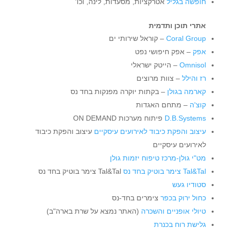
חופשה בגליל
אטרקציות, מסעדות, לינה, וכו'
אתרי תוכן ותדמית
Coral Group
– קוראל שירותי ים
אפק
– אפק חיפושי נפט
Omnisol
– הייטק ישראלי
רז והילל
– צוות מרוצים
קארמה בגולן
– בקתות יוקרה מפנקות בחד נס
קוצ'ה
– מתחם האגדות
D.B.Systems
פיתוח מערכות ON DEMAND
עיצוב והפקת כיבוד לאירועים עיסקיים
עיצוב והפקת כיבוד
לאירועים עיסקיים
מט"י גולן-מרכז טיפוח יזמות גולן
Tal&Tal צימר בוטיק בחד נס
Tal&Tal צימר בוטיק בחד נס
סטודיו געש
כחול ירוק בכפר
צימרים בחד-נס
טיולי אופניים והשכרה
(האתר נמצא על שרת בארה"ב)
גלישת רוח בכנרת