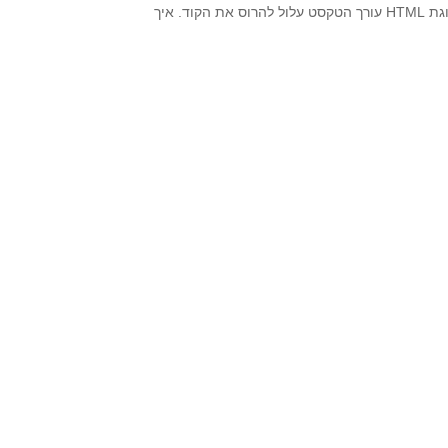
או קוד אחר).שימו לב, לעבור לתצוגת קוד/HTML לפני ההדבקה.אם לא תעברו לתצוגת HTML עורך הטקסט עלול להרוס את הקוד. איך