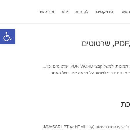
אשי
פרויקטים
לקוחות
ידע
צור קשר
פתח סרגל
לפעמים אנחנו רוצים להציג באתר תוכן מתוך קבצים מסוגים שונים ומשונים שאינם תמונות. למשל קבצי PDF, WORD, שרטוטים וכו'…
כר או סתם כדי לשמור על מראה אחיד של האתר.
כת
לדוגמה: כפתור "הוסף לפייסבוק" או טופס "הרשם לניזלטר" צריך להדביק את ה"קוד" שקיבלתם בעמוד (קוד HTML או JAVASCRUPT