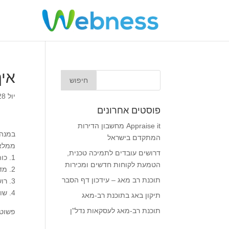
איך
יול 28, 2012
פוסטים אחרונים
Appraise it מחשבון הדירות
במנהל
המתקדם בישראל
ממלא
דרושים עובדים לתמיכה טכנית,
1. כותרת title
הטמעת לקוחות חדשים ומכירות
2. מדור וקטגוריה section+category
תוכנת רב מאג – עידכון דף הסבר
3. רושמים תוכן
4. שומרים
תיקון באג בתוכנת רב-מאג
תוכנת רב-מאג לעסקאות נדל"ן
פשוט