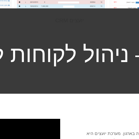
יועצים CRM
 בארגון. מערכת יועצים היא