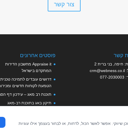
צור קשר
ת קשר
פוסטים אחרונים
: חיפה, בני ברית 2
Appraise it מחשבון הדירות
:
crm@webness.co.il
המתקדם בישראל
:
077-2030003
דרושים עובדים לתמיכה טכנית,
הטמעת לקוחות חדשים ומכירות
תוכנת רב מאג – עידכון דף הסב
תיקון באג בתוכנת רב-מאג
תוכנת רב-מאג לעסקאות נדל"ן
שיווקי. אפשר לאשר הכול, לדחות, או לבחור בעצמך אילו עוגיות